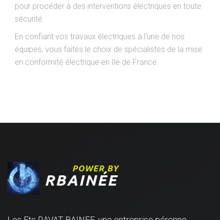
pour procéder à des interventions électriques en toute
sécurité.
En confiant vos travaux électriques à l'une de nos
équipes, vous faites le choix de spécialistes de la mise
en conformité électrique en Ile de France.
Les Ets RAVAT BAINEE, une entreprise pérenne